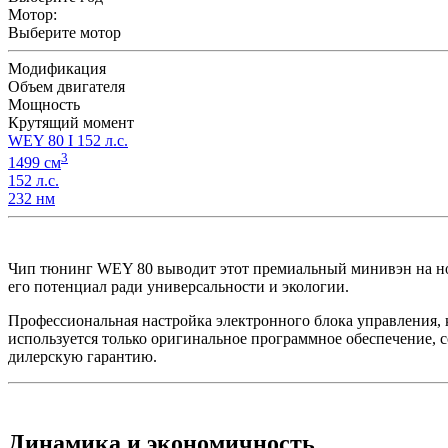
Мотор:
Выберите мотор
Модификация
Объем двигателя
Мощность
Крутящий момент
WEY 80 I 152 л.с.
3
1499 см
152 л.с.
232 нм
Чип тюнинг WEY 80 выводит этот премиальный минивэн на но
его потенциал ради универсальности и экологии.
Профессиональная настройка электронного блока управлени
используется только оригинальное программное обеспечение, с
дилерскую гарантию.
Динамика и экономичность