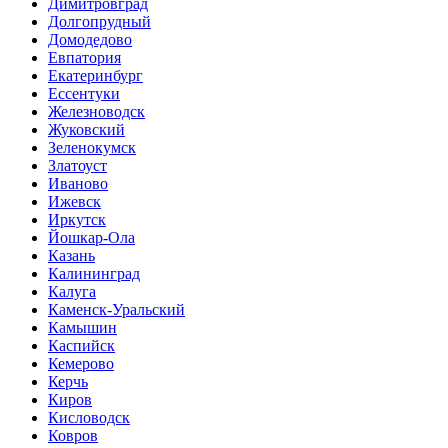
Димитровград
Долгопрудный
Домодедово
Евпатория
Екатеринбург
Ессентуки
Железноводск
Жуковский
Зеленокумск
Златоуст
Иваново
Ижевск
Иркутск
Йошкар-Ола
Казань
Калининград
Калуга
Каменск-Уральский
Камышин
Каспийск
Кемерово
Керчь
Киров
Кисловодск
Ковров