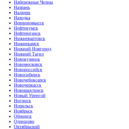
Набережные Челны
Назрань
Нальчик
Находка
Невинномысск
Нефтекумск
Нефтеюганск
Нижневартовск
Нижнекамск
Нижний Новгород
Нижний Тагил
Новокузнецк
Новомосковск
Новороссийск
Новосибирск
Новочебоксарск
Новочеркасск
Новошахтинск
Новый Уренгой
Ногинск
Норильск
Ноябрьск
Обнинск
Одинцово
Октябрьский