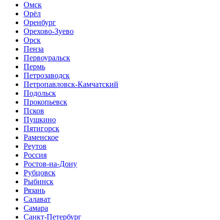
Омск
Орёл
Оренбург
Орехово-Зуево
Орск
Пенза
Первоуральск
Пермь
Петрозаводск
Петропавловск-Камчатский
Подольск
Прокопьевск
Псков
Пушкино
Пятигорск
Раменское
Реутов
Россия
Ростов-на-Дону
Рубцовск
Рыбинск
Рязань
Салават
Самара
Санкт-Петербург