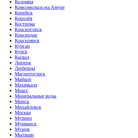
Коломна
Комсомольск-на-Амуре
Копейск
Королёв
Кострома
Красногорск
Краснодар
Красноярск
Курган
Курск
Кызыл
Липецк
Люберцы
Магнитогорск
Майкоп
Махачкала
Миасс
Минеральные воды
Минск
Михайловск
Москва
Мурино
Мурманск
Муром
Мытищи