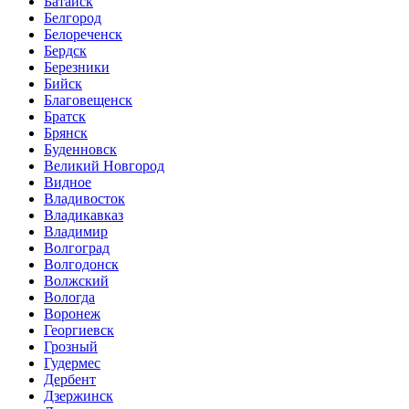
Батайск
Белгород
Белореченск
Бердск
Березники
Бийск
Благовещенск
Братск
Брянск
Буденновск
Великий Новгород
Видное
Владивосток
Владикавказ
Владимир
Волгоград
Волгодонск
Волжский
Вологда
Воронеж
Георгиевск
Грозный
Гудермес
Дербент
Дзержинск