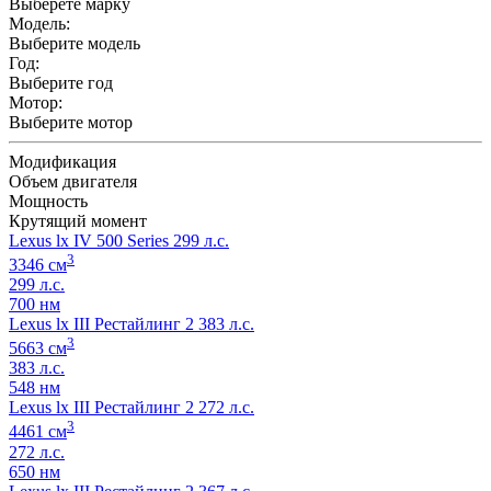
Выберете марку
Модель:
Выберите модель
Год:
Выберите год
Мотор:
Выберите мотор
Модификация
Объем двигателя
Мощность
Крутящий момент
Lexus lx IV 500 Series 299 л.с.
3
3346 см
299 л.с.
700 нм
Lexus lx III Рестайлинг 2 383 л.с.
3
5663 см
383 л.с.
548 нм
Lexus lx III Рестайлинг 2 272 л.с.
3
4461 см
272 л.с.
650 нм