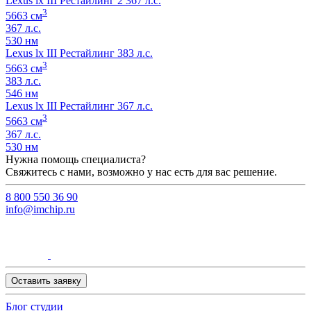
Lexus lx III Рестайлинг 2 367 л.с.
3
5663 см
367 л.с.
530 нм
Lexus lx III Рестайлинг 383 л.с.
3
5663 см
383 л.с.
546 нм
Lexus lx III Рестайлинг 367 л.с.
3
5663 см
367 л.с.
530 нм
Нужна помощь специалиста?
Свяжитесь с нами, возможно у нас есть для вас решение.
8 800 550 36 90
info@imchip.ru
Оставить заявку
Блог студии