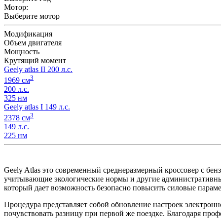
Мотор:
Выберите мотор
Модификация
Объем двигателя
Мощность
Крутящий момент
Geely atlas II 200 л.с.
3
1969 см
200 л.с.
325 нм
Geely atlas I 149 л.с.
3
2378 см
149 л.с.
225 нм
Geely Atlas это современный среднеразмерный кроссовер с бе
учитывающие экологические нормы и другие администрати
который дает возможность безопасно повысить силовые парам
Процедура представляет собой обновление настроек электронно
почувствовать разницу при первой же поездке. Благодаря проф