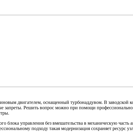
нзиновым двигателем, оснащенный турбонаддувом. В заводской 
вные запреты. Решить вопрос можно при помощи профессион
етры.
го блока управления без вмешательства в механическую часть ав
ессиональному подходу такая модернизация сохраняет ресурс узл